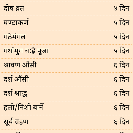
प्रदोष व्रत
४ दिन
घण्टाकर्ण
५ दिन
गठेमंगल
५ दिन
गथाँमुग च:ह्रे पूजा
५ दिन
श्रावण औंसी
६ दिन
दर्श औंसी
६ दिन
दर्श श्राद्ध
६ दिन
हलो/निशी बार्ने
६ दिन
सूर्य ग्रहण
६ दिन