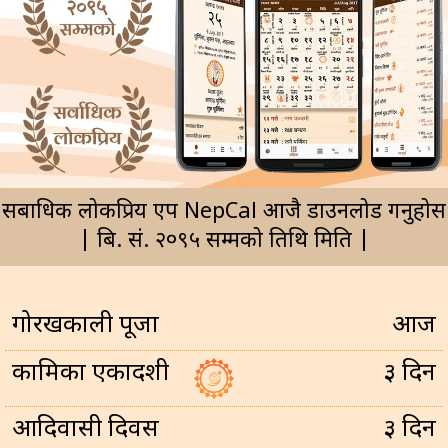
सर्बाधिक लोकप्रिय एप NepCal आजै डाउनलोड गर्नुहोस
| बि. सं. २०९५ सम्मको तिथि मिति |
गोरखकाली पूजा
आज
कामिका एकादशी
३ दिन
आदिवासी दिवस
३ दिन