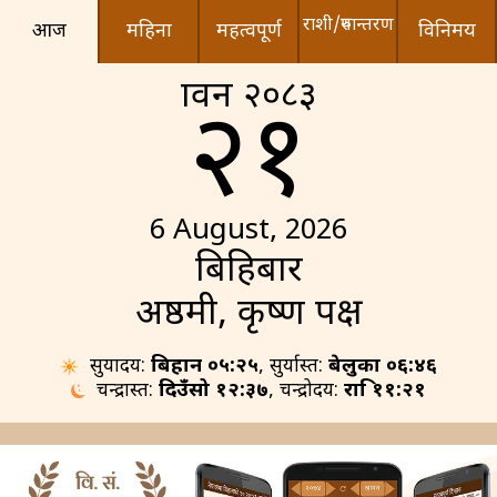
राशी/रुपान्तरण
आज
महिना
महत्वपूर्ण
विनिमय
श्रावन २०८३
२१
6 August, 2026
बिहिबार
अष्ठमी, कृष्ण पक्ष
सुर्योदय:
बिहान ०५:२५
, सुर्यास्त:
बेलुका ०६:४६
चन्द्रास्त:
दिउँसो १२:३७
, चन्द्रोदय:
रात्रि ११:२१