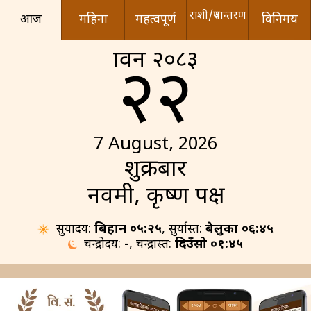
राशी/रुपान्तरण
आज
महिना
महत्वपूर्ण
विनिमय
श्रावन २०८३
२२
7 August, 2026
शुक्रबार
नवमी, कृष्ण पक्ष
सुर्योदय:
बिहान ०५:२५
, सुर्यास्त:
बेलुका ०६:४५
चन्द्रोदय:
-
, चन्द्रास्त:
दिउँसो ०१:४५