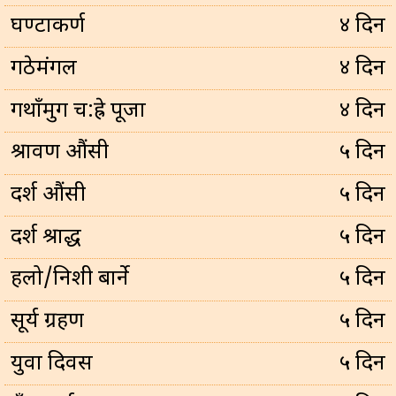
घण्टाकर्ण
४ दिन
गठेमंगल
४ दिन
गथाँमुग च:ह्रे पूजा
४ दिन
श्रावण औंसी
५ दिन
दर्श औंसी
५ दिन
दर्श श्राद्ध
५ दिन
हलो/निशी बार्ने
५ दिन
सूर्य ग्रहण
५ दिन
युवा दिवस
५ दिन