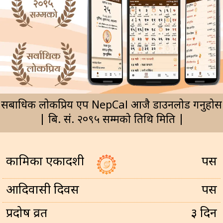
सर्बाधिक लोकप्रिय एप NepCal आजै डाउनलोड गर्नुहोस
| बि. सं. २०९५ सम्मको तिथि मिति |
कामिका एकादशी
पर्सि
आदिवासी दिवस
पर्सि
प्रदोष व्रत
३ दिन