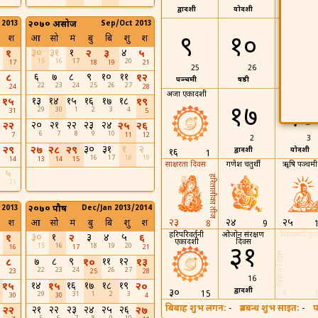
द्वादशी
त्रयोदशी
चतुर्दशी
 2013
२०७० असोज
Sep/Oct 2013
९
१०
११
श
आ
सो
मं
बु
बि
शु
श
३०
३१
१
४
१
२
३
५
15
16
17
20
17
18
19
21
25
26
27
६
७
८
९
१०
११
८
१२
पञ्चमी
षष्ठी
सप्तमी
22
23
24
25
26
27
24
28
अजा एकादशी
१३
१४
१५
१६
१७
१८
१५
१९
१७
१८
29
30
1
2
3
4
31
5
२०
२१
२२
२३
२४
२२
२५
२६
6
7
8
9
10
7
11
12
2
3
३०
३१
१
२
२९
२७
२८
२९
द्वादशी
त्रयोदशी
१६
1
16
17
18
19
14
13
14
15
साक्षरता दिवस
गणेश चतुर्थी
ॠषि पञ्चमी
५
हरितालीका तीज
21
 2013
२०७० पौष
Dec/Jan 2013/2014
२३
२४
२५
श
आ
सो
मं
बु
बि
शु
श
8
9
हरिपरिवर्तनी
ओजोन संरक्षण
बिस्वकर्मा पूज
३०
१
३
४
५
१
२
६
एकादशी
दिवस
15
16
18
19
20
३१
16
17
21
विज्ञान दिवस
७
८
९
११
१२
८
१०
१३
22
23
24
26
27
23
25
28
16
१४
१६
१७
१८
१९
१५
१५
२०
द्वादशी
३०
१
15
29
31
1
2
3
30
30
4
बिबाह शुभ लगन:
-
ब्रतबन्ध शुभ साइत:
-
प
२१
२२
२३
२४
२५
२६
२२
२७