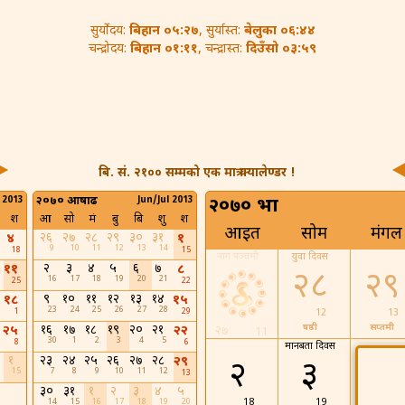
बिहान ०५:२७
बेलुका ०६:४४
सुर्योदय:
, सुर्यास्त:
बिहान ०१:११
दिउँसो ०३:५९
चन्द्रोदय:
, चन्द्रास्त:
बि. सं. २१०० सम्मको एक मात्र क्यालेण्डर !
 2013
२०७० आषाढ
Jun/Jul 2013
२०७० भाद्र
श
आ
सो
मं
बु
बि
शु
श
आइत
सोम
मंगल
२६
२७
२८
२९
३०
३१
४
१
9
10
11
12
13
14
18
15
नाग पञ्चमी
युवा दिवस
२
३
४
५
६
७
११
८
२८
२९
16
17
18
19
20
21
25
22
९
१०
११
१२
१३
१४
१८
१५
23
24
25
26
27
28
1
29
12
13
१६
१७
१८
१९
२०
२१
षष्ठी
सप्तमी
२५
२२
२७
11
30
1
2
3
4
5
8
6
मानबता दिवस
१
२३
२४
२५
२६
२७
२८
२९
२
३
४
15
7
8
9
10
11
12
13
३०
३१
१
२
३
४
५
18
19
20
14
15
16
17
18
19
20