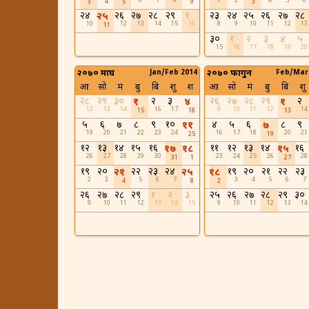
6
7
8
1
2
4
5
6
3
4
5
9
3
२४
२६
२७
२८
२९
१
२३
२४
२५
२६
२७
२८
२५
10
12
13
14
15
16
8
9
10
11
12
13
11
३०
१
२
३
४
५
15
16
17
18
19
20
२०७० माघ
Jan/Feb 2014
२०७० फागुन
Feb/Mar
आ
सो
मं
बु
बि
शु
श
आ
सो
मं
बु
बि
शु
२८
२९
३०
२
३
२६
२७
२८
२९
२
१
४
१
12
13
14
16
17
9
10
11
12
14
15
18
13
५
६
७
८
९
१०
४
५
६
८
९
११
७
19
20
21
22
23
24
16
17
18
20
21
25
19
१२
१३
१४
१५
१६
११
१२
१३
१४
१६
१७
१८
१५
26
27
28
29
30
23
24
25
26
28
31
1
27
१९
२०
२२
२३
२४
१९
२०
२१
२२
२३
२१
२५
१८
2
3
5
6
7
3
4
5
6
7
4
8
2
२६
२७
२८
२९
१
२
३
२५
२६
२७
२८
२९
३०
9
10
11
12
13
14
15
9
10
11
12
13
14