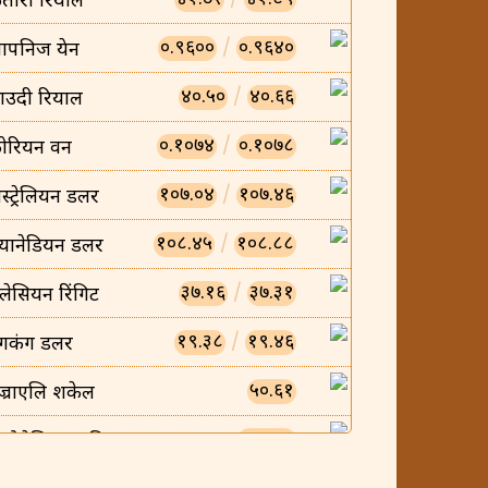
तारी रियाल
०.९६००
/
०.९६४०
ापनिज येन
४०.५०
/
४०.६६
ाउदी रियाल
०.१०७४
/
०.१०७८
ोरियन वन
१०७.०४
/
१०७.४६
स्ट्रेलियन डलर
१०८.४५
/
१०८.८८
्यानेडियन डलर
३७.१६
/
३७.३१
लेसियन रिंगिट
१९.३८
/
१९.४६
ंगकंग डलर
५०.६१
ज्राएलि शकेल
०.००८५
न्डोनेसियन रुपिया