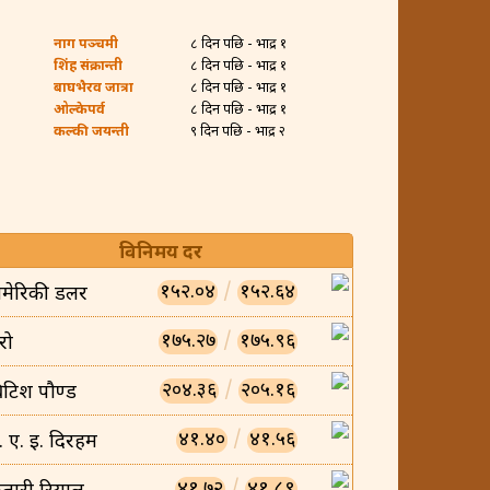
नाग पञ्चमी
८ दिन पछि - भाद्र १
शिंह संक्रान्ती
८ दिन पछि - भाद्र १
बाघभैरव जात्रा
८ दिन पछि - भाद्र १
ओल्केपर्व
८ दिन पछि - भाद्र १
कल्की जयन्ती
९ दिन पछि - भाद्र २
विनिमय दर
१५२.०४
/
१५२.६४
मेरिकी डलर
१७५.२७
/
१७५.९६
रो
२०४.३६
/
२०५.१६
्रिटिश पौण्ड
४१.४०
/
४१.५६
ु. ए. इ. दिरहम
४१.७२
/
४१.८९