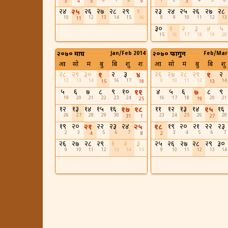
6
7
8
1
2
4
5
6
3
4
5
9
3
२४
२६
२७
२८
२९
१
२३
२४
२५
२६
२७
२८
२५
10
12
13
14
15
16
8
9
10
11
12
13
11
३०
१
२
३
४
५
15
16
17
18
19
20
२०७० माघ
Jan/Feb 2014
२०७० फागुन
Feb/Mar
आ
सो
मं
बु
बि
शु
श
आ
सो
मं
बु
बि
शु
२८
२९
३०
२
३
२६
२७
२८
२९
२
१
४
१
12
13
14
16
17
9
10
11
12
14
15
18
13
५
६
७
८
९
१०
४
५
६
८
९
११
७
19
20
21
22
23
24
16
17
18
20
21
25
19
१२
१३
१४
१५
१६
११
१२
१३
१४
१६
१७
१८
१५
26
27
28
29
30
23
24
25
26
28
31
1
27
१९
२०
२२
२३
२४
१९
२०
२१
२२
२३
२१
२५
१८
2
3
5
6
7
3
4
5
6
7
4
8
2
२६
२७
२८
२९
१
२
३
२५
२६
२७
२८
२९
३०
9
10
11
12
13
14
15
9
10
11
12
13
14