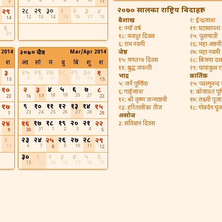
5
6
7
8
9
10
7
11
२०७० सालका राष्ट्रिय बिदाहरु:
२८
२९
३०
१
२
३
४
२९
12
13
14
15
16
17
18
14
बैशाख
२: ईन्द्रजात्रा
६
१: नयाँ वर्ष
१९: घटस्थापना
21
१८: मजदुर दिवस
२५: फूलपाती
६: राम नवमी
२६: महा अष्ठमी
जेष्ठ
२७: महा नवमी
 2014
२०७० चैत्र
Mar/Apr 2014
१५: गणतन्त्र दिवस
२८: बिजया दश
श
आ
सो
मं
बु
बि
शु
श
११: बुद्ध जयन्ती
२९: पापांकुश 
२५
२६
२७
२८
२९
३०
३
१
भाद्र
कार्तिक
9
10
11
12
13
14
15
15
५: जनै पूर्णिमा
२५: फाल्गुनन्द
४
५
६
७
१०
२
३
८
६: गाईजात्रा
१: कोजाग्रत पूर्
18
19
20
21
22
16
17
22
१२: श्री कृष्ण जन्माष्ठमी
१७: लक्ष्मी पूजा
९
१०
११
१२
१३
१४
१७
१५
२३: हरितालीका तीज
१८: गोबर्दन पूज
23
24
25
26
27
28
1
29
असोज
१७
१८
१९
२०
२१
२४
१६
२२
३: संविधान दिवस
31
1
2
3
4
8
30
5
१
२३
२४
२६
२७
२८
२५
२९
15
6
7
9
10
11
8
12
३०
१
२
३
४
५
६
13
14
15
16
17
18
19