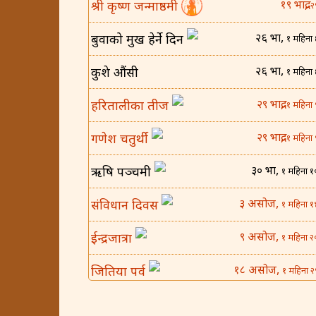
१९ भाद्र,
श्री कृष्ण जन्माष्ठमी
२
२६ भाद्र,
बुवाको मुख हेर्ने दिन
१ महिना 
२६ भाद्र,
कुशे औंसी
१ महिना 
२९ भाद्र,
हरितालीका तीज
१ महिना 
२९ भाद्र,
गणेश चतुर्थी
१ महिना 
३० भाद्र,
ऋषि पञ्चमी
१ महिना १
३ असोज,
संविधान दिवस
१ महिना १
९ असोज,
ईन्द्रजात्रा
१ महिना २
१८ असोज,
जितिया पर्व
१ महिना २
२५ असोज,
घटस्थापना
२ महिना 