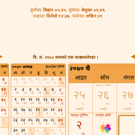
बिहान ०५:२५
बेलुका ०६:४६
सुर्योदय:
, सुर्यास्त:
दिउँसो १२:३७
रात्रि ११:२१
चन्द्रास्त:
, चन्द्रोदय:
बि. सं. २१०० सम्मको एक मात्र क्यालेण्डर !
 2013
२०७० आषाढ
Jun/Jul 2013
२०७० चैत्र
श
आ
सो
मं
बु
बि
शु
श
आइत
सोम
मंगल
२६
२७
२८
२९
३०
३१
४
१
9
10
11
12
13
14
18
15
आनन्द नवमी
२
३
४
५
६
७
११
८
२५
२६
२७
16
17
18
19
20
21
25
22
९
१०
११
१२
१३
१४
१८
१५
23
24
25
26
27
28
1
29
9
10
11
१६
१७
१८
१९
२०
२१
अष्ठमी
नवमी
दशमी
२५
२२
30
1
2
3
4
5
8
6
फाल्गुन पूर्णिमा
तराईमा होली
१
२३
२४
२५
२६
२७
२८
२९
२
४
15
7
8
9
10
11
12
13
३०
३१
१
२
३
४
५
16
18
14
15
16
17
18
19
20