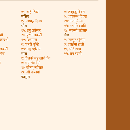
१९: भाई टिका
१: जनयुद्ध दिवस
मंसिर
७: प्रजातन्त्र दिवस
१८: अपाङ्ग दिवस
२४: नारी दिवस
पौष
१५: महा शिवरात्रि
१५: तमु ल्होसार
१८: ग्याल्बो ल्होसार
मी
२७: पृथ्वी जयन्ती
चैत्र
एकादशी
१०: क्रिसमस
२: फाल्गुन पूर्णिमा
२: योमरी पून्हि
३: तराईमा होली
 जयन्ती
१५: तमु ल्होसार
१६: घोडेजात्रा
णिमा
माघ
२५: राम नवमी
१: तिलको लड्डु खाने दिन
ा
१: माघे संक्रान्ति
१७: सोनम् ल्होसार
२१: श्री पञ्चमी
फागुन