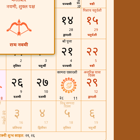
मंगलबार
तृतिया
चतुर्थी
पञ्चमी
षष्ठी
नवमी, शुक्ल पक्ष
पापमोचनी
पिशाच चतुर्दशी
एकादशी
१२
१४
१५
26
28
29
दशमी
द्वादशी
चतुर्दशी
१३
27
मत्स्य जयन्ती
श्री पूजा
राम नवमी
१९
२०
२१
२२
2
3
4
5
तृतिया
चतुर्थी
पञ्चमी
षष्ठी
कामदा एकादशी
अन्तरिक्ष यात्रा
दिवस
२६
२७
२९
9
10
12
दशमी
दशमी
द्वादशी
२८
8
11
ी
विश्व सम्पदा
दिवस
३
४
५
६
देवी पूर्णिमा
16
17
18
19
प्रतिपदा
द्वितीया
तृतिया
चतुर्थी
ास्नी शुभ साइत:
२१, २६