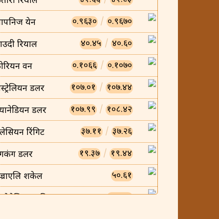
तारी रियाल
०.९६३०
/
०.९६७०
ापनिज येन
४०.४५
/
४०.६०
ाउदी रियाल
०.१०६६
/
०.१०७०
ोरियन वन
१०७.०१
/
१०७.४४
स्ट्रेलियन डलर
१०७.९९
/
१०८.४२
्यानेडियन डलर
३७.११
/
३७.२६
लेसियन रिंगिट
१९.३७
/
१९.४४
ंगकंग डलर
५०.६१
ज्राएलि शकेल
०.००८५
न्डोनेसियन रुपिया