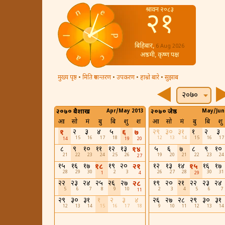
श्रावन २०८३
२१
बिहिबार,
6 Aug 2026
अष्ठमी, कृष्ण पक्ष
मुख्य पृष्ठ
•
मिति रुपान्तरण
•
उपकरण
•
हाम्रो बारे
•
सुझाब
२०७०
२०७० बैशाख
Apr/May 2013
२०७० जेष्ठ
May/Jun
आ
सो
मं
बु
बि
शु
श
आ
सो
मं
बु
बि
शु
२
३
४
५
२९
३०
३१
१
२
३
१
६
७
15
16
17
18
12
13
14
15
16
17
14
19
20
८
९
१०
११
१२
१३
५
६
७
८
९
१०
१४
21
22
23
24
25
26
19
20
21
22
23
24
27
१५
१६
१७
१९
२०
१२
१३
१४
१६
१७
१८
२१
१५
28
29
30
2
3
26
27
28
30
31
1
4
29
२२
२३
२४
२५
२६
२७
१९
२०
२१
२२
२३
२४
२८
5
6
7
8
9
10
2
3
4
5
6
7
11
२९
३०
३१
१
२
३
४
२६
२७
२८
२९
३०
३१
12
13
14
15
16
17
18
9
10
11
12
13
14