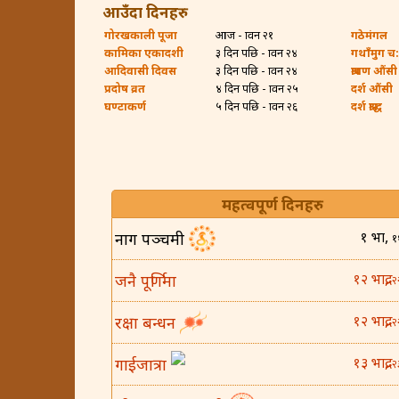
आउँदा दिनहरु
गोरखकाली पूजा
आज - श्रावन २१
गठेमंगल
कामिका एकादशी
३ दिन पछि - श्रावन २४
गथाँमुग च:ह
आदिवासी दिवस
३ दिन पछि - श्रावन २४
श्रावण औंसी
प्रदोष व्रत
४ दिन पछि - श्रावन २५
दर्श औंसी
घण्टाकर्ण
५ दिन पछि - श्रावन २६
दर्श श्राद्ध
महत्वपूर्ण दिनहरु
१ भाद्र,
नाग पञ्चमी
१
१२ भाद्र,
जनै पूर्णिमा
२
१२ भाद्र,
रक्षा बन्धन
२
१३ भाद्र,
गाईजात्रा
२