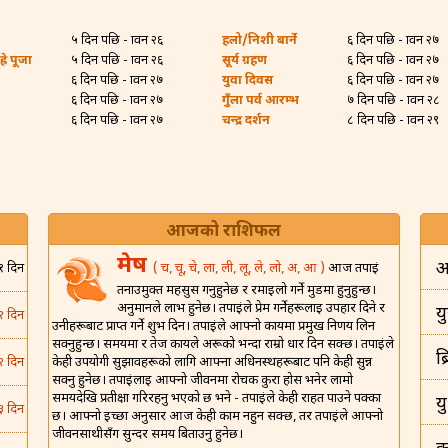
५ दिन पछि - श्रावन २६
हलो/निशी बार्ने
६ दिन पछि - श्रावन २७
्रे पूजा
५ दिन पछि - श्रावन २६
सूर्य ग्रहण
६ दिन पछि - श्रावन २७
६ दिन पछि - श्रावन २७
युवा दिवस
६ दिन पछि - श्रावन २७
६ दिन पछि - श्रावन २७
गुँला पर्व आरम्भ
७ दिन पछि - श्रावन २८
६ दिन पछि - श्रावन २७
चन्द्र दर्शन
८ दिन पछि - श्रावन २९
आजको राशिफल
मेष
अ
( च, चू, चे, ला, ली, लू, ले, लो, अ, आ )
आज तपाईं
१ दिन
तनाउमुक्त महसुस गर्नुहुनेछ र रमाइलो गर्ने मुडमा हुनुहुन्छ।
अनुमानले लाभ हुनेछ। तपाईंले प्रेम गर्नेहरूलाई उपहार दिने र
यु
२ दिन
उनीहरूबाट प्राप्त गर्ने शुभ दिन। तपाईंले आफ्नो कार्यमा प्रमुख निर्णय लिन
सक्नुहुन्छ। समयमा र तेज कार्यले अरूको भन्दा राम्रो धार दिन सक्छ। तपाईंले
ब
केही उपयोगी सुझावहरूको लागि आफ्ना अधिनस्थहरूबाट पनि केही सुन्न
२ दिन
सक्नु हुनेछ। तपाईंलाई आफ्नो जीवनमा रोचक कुरा होस भनेर लामो
समयदेखि प्रतीक्षा गरिरहनु भएको छ भने - तपाईंले केही राहत पाउने पक्का
य
३ दिन
छ। आफ्नो इच्छा अनुसार आज केही काम नहुन सक्छ, तर तपाईंले आफ्नो
जीवनसाथीसँग सुन्दर समय बिताउनु हुनेछ।