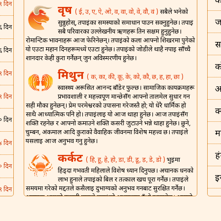
क
९ दिन
वृष
( ई, उ, ए, ऐ, ओ, व, वा, वो, वे, वौ, वं )
सबैले भनेको
ज
सुन्नुहोस्, तपाईंका समस्याको समाधान पाउन सक्नुहुनेछ। तपाईं
६ दिन
सबै परिवारका उल्लेखनीय ऋणहरू तिर्न सक्षम हुनुहुनेछ।
रोमान्टिक भावनाहरू आज फेरिनेछन्। तपाईंको कला आफ्नो शिखरमा पुगेको
स
यो एउटा महान दिनहरूमध्ये एउटा हुनेछ। तपाईंको जोडीले थाहै नपाई साँच्चै
६ दिन
शानदार केही कुरा गर्नेछन् जुन अविस्मरणीय हुनेछ।
क
मिथुन
९ दिन
( क, का, की, कू, के, को, कौ, छ, ह, हा, छा )
स्वास्थ्य अरूसित आनन्द बाँडेर फुल्छ। सामाजिक कार्यक्रमहरू
अ
प्रभावशाली र महत्त्वपूर्ण मान्छेसँग आफ्नो तालमेल सुधार गर्न
९ दिन
सही मौका हुनेछन्। प्रेम परमेश्वरको उपासना गरेजस्तै हो; यो धेरै धार्मिक हो
क
साथै आध्यात्मिक पनि हो। तपाईंलाई यो आज थाहा हुनेछ। आज तपाईंसँग
० दिन
शक्ति रहनेछ र आफ्नो कमाउने शक्ति कसरी जुटाउने भन्ने थाहा हुनेछ। छुने,
चुम्बन, अंकमाल आदि कुराको वैवाहिक जीवनमा विशेष महत्त्व छ। तपाईंले
म
यसलाई आज अनुभव गर्नु हुनेछ।
४ दिन
ह
कर्कट
( हि, हू, हे, हो, डा, डी, डू, ड़, डे, डो )
भुईंमा
० दिन
हिड्दा गर्भवती महिलाले विशेष ध्यान दिनुपर्छ। अचानक धनको
इ
लाभ हुनाले तपाईंको बिल र तत्काल खर्च पूरा गर्नेछ। तपाईंले
समयमा गरेको मद्दतले कसैलाई दुर्भाग्यको अनुभव गर्नबाट सुरक्षित गर्नेछ।
९ दिन
अचानक आएको रूमानी हावाले तपाईंको आत्मालाई उँभो उठाउनेछ। आफ्नो
इ
घरमा आफ्नो मालिक र वरिष्ठहरूलाई निमन्त्रण गर्ने राम्रो दिन होइन। आज
६ दिन
तपाईंको वैवाहिक जीवनको लागि संगै खाएर शुभ रात्री बिताउने अपेक्षित छ।