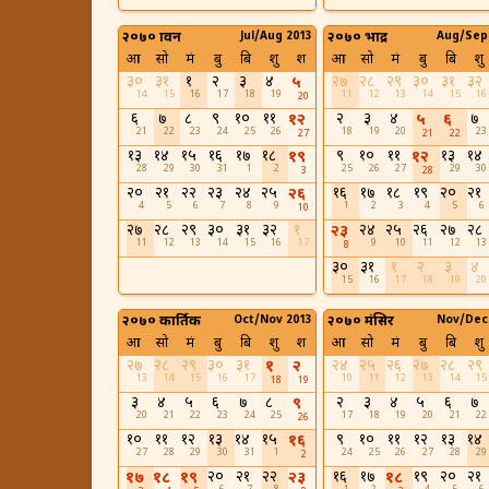
२०७० श्रावन
Jul/Aug 2013
२०७० भाद्र
Aug/Sep
आ
सो
मं
बु
बि
शु
श
आ
सो
मं
बु
बि
शु
३०
३१
१
२
३
४
२७
२८
२९
३०
३१
३२
५
14
15
16
17
18
19
11
12
13
14
15
16
20
६
७
८
९
१०
११
२
३
४
७
१२
५
६
21
22
23
24
25
26
18
19
20
23
27
21
22
१३
१४
१५
१६
१७
१८
९
१०
११
१३
१४
१९
१२
28
29
30
31
1
2
25
26
27
29
30
3
28
२०
२१
२२
२३
२४
२५
१६
१७
१८
१९
२०
२१
२६
4
5
6
7
8
9
1
2
3
4
5
6
10
२७
२८
२९
३०
३१
३२
१
२४
२५
२६
२७
२८
२३
11
12
13
14
15
16
17
9
10
11
12
13
8
३०
३१
१
२
३
४
15
16
17
18
19
20
२०७० कार्तिक
Oct/Nov 2013
२०७० मंसिर
Nov/Dec
आ
सो
मं
बु
बि
शु
श
आ
सो
मं
बु
बि
शु
२७
२८
२९
३०
३१
२४
२५
२६
२७
२८
२९
१
२
13
14
15
16
17
10
11
12
13
14
15
18
19
३
४
५
६
७
८
२
३
४
५
६
७
९
20
21
22
23
24
25
17
18
19
20
21
22
26
१०
११
१२
१३
१४
१५
९
१०
११
१२
१३
१४
१६
27
28
29
30
31
1
24
25
26
27
28
29
2
२०
२१
२२
१६
१७
१९
२०
२१
१७
१८
१९
२३
१८