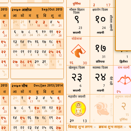
पूर्णिमा
द्वितीया
३
17
 2013
२०७० असोज
Sep/Oct 2013
मौसम बिज्ञान
क्षयरोग दिवस
दिवस
९
१०
११
श
आ
सो
मं
बु
बि
शु
श
शीतला अष्टमी
३०
३१
१
४
१
२
३
५
15
16
17
20
17
18
19
21
23
24
25
६
७
८
९
१०
११
८
१२
सप्तमी
अष्ठमी
नवमी
22
23
24
25
26
27
24
28
घोडेजात्रा
एप्रिल फूल डे
१३
१४
१५
१६
१७
१८
१५
१९
१७
१८
29
30
1
2
3
4
31
5
२०
२१
२२
२३
२४
२२
२५
२६
6
7
8
9
10
7
11
12
31
1
३०
३१
१
२
२९
२७
२८
२९
प्रतिपदा
द्वितीया
१६
30
16
17
18
19
14
13
14
15
खेलकुद दिवस
स्वास्थ्य दिवस
राम नवमी
५
२३
२४
21
चैते दशैं
 2013
२०७० पौष
Dec/Jan 2013/2014
6
7
सप्तमी
अष्ठमी
२५
श
आ
सो
मं
बु
बि
शु
श
महावीर जयन्ती
नयाँ वर्ष
हनुमान जयन्त
३०
१
३
४
५
१
२
६
15
16
18
19
20
२
16
17
21
मेष संक्रान्ती
७
८
९
११
१२
८
१०
१३
22
23
24
26
27
23
25
28
15
१४
१६
१७
१८
१९
१५
१५
२०
पूर्णिमा
३०
१
13
14
29
31
1
2
3
30
30
4
बिबाह शुभ लगन:
-
ब्रतबन्ध शुभ साइत:
-
प
२१
२२
२३
२४
२५
२६
२२
२७