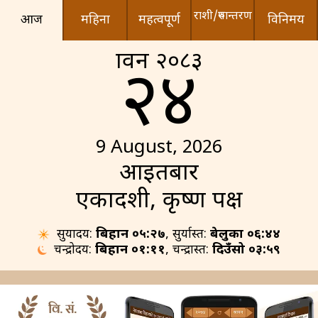
राशी/रुपान्तरण
आज
महिना
महत्वपूर्ण
विनिमय
श्रावन २०८३
२४
9 August, 2026
आइतबार
एकादशी, कृष्ण पक्ष
सुर्योदय:
बिहान ०५:२७
, सुर्यास्त:
बेलुका ०६:४४
चन्द्रोदय:
बिहान ०१:११
, चन्द्रास्त:
दिउँसो ०३:५९