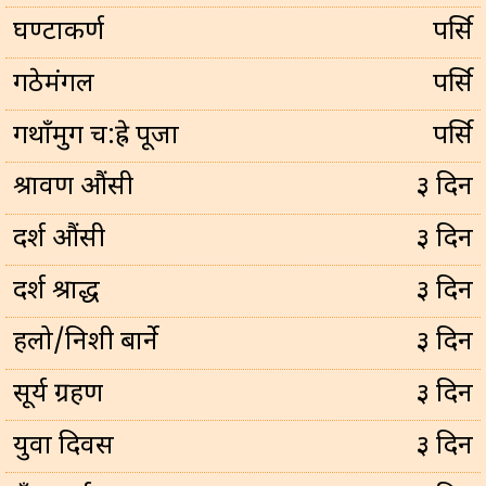
घण्टाकर्ण
पर्सि
गठेमंगल
पर्सि
गथाँमुग च:ह्रे पूजा
पर्सि
श्रावण औंसी
३ दिन
दर्श औंसी
३ दिन
दर्श श्राद्ध
३ दिन
हलो/निशी बार्ने
३ दिन
सूर्य ग्रहण
३ दिन
युवा दिवस
३ दिन