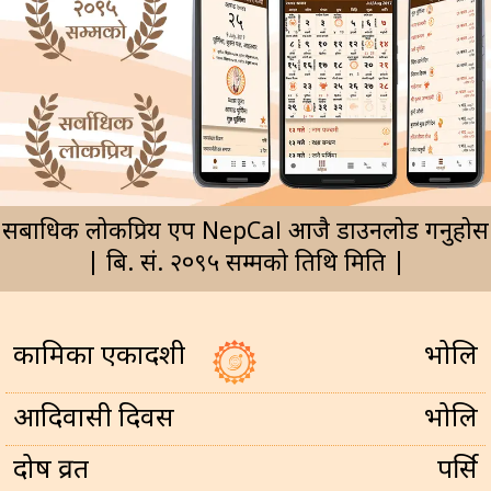
सर्बाधिक लोकप्रिय एप NepCal आजै डाउनलोड गर्नुहोस
| बि. सं. २०९५ सम्मको तिथि मिति |
कामिका एकादशी
भोलि
आदिवासी दिवस
भोलि
प्रदोष व्रत
पर्सि