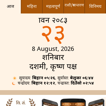
राशी/रुपान्तरण
आज
महिना
महत्वपूर्ण
विनिमय
श्रावन २०८३
२३
8 August, 2026
शनिबार
दशमी, कृष्ण पक्ष
सुर्योदय:
बिहान ०५:२६
, सुर्यास्त:
बेलुका ०६:४४
चन्द्रोदय:
बिहान १२:१२
, चन्द्रास्त:
दिउँसो ०२:५४