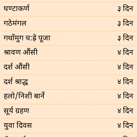
घण्टाकर्ण
३ दिन
गठेमंगल
३ दिन
गथाँमुग च:ह्रे पूजा
३ दिन
श्रावण औंसी
४ दिन
दर्श औंसी
४ दिन
दर्श श्राद्ध
४ दिन
हलो/निशी बार्ने
४ दिन
सूर्य ग्रहण
४ दिन
युवा दिवस
४ दिन