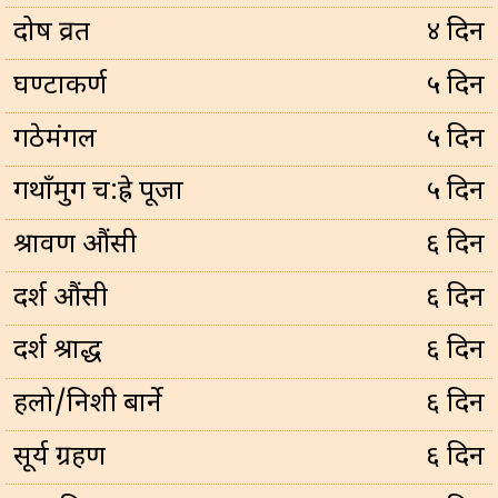
प्रदोष व्रत
४ दिन
घण्टाकर्ण
५ दिन
गठेमंगल
५ दिन
गथाँमुग च:ह्रे पूजा
५ दिन
श्रावण औंसी
६ दिन
दर्श औंसी
६ दिन
दर्श श्राद्ध
६ दिन
हलो/निशी बार्ने
६ दिन
सूर्य ग्रहण
६ दिन