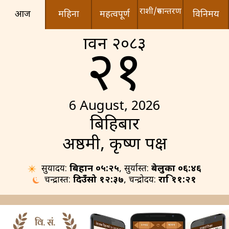
राशी/रुपान्तरण
आज
महिना
महत्वपूर्ण
विनिमय
श्रावन २०८३
२१
6 August, 2026
बिहिबार
अष्ठमी, कृष्ण पक्ष
सुर्योदय:
बिहान ०५:२५
, सुर्यास्त:
बेलुका ०६:४६
चन्द्रास्त:
दिउँसो १२:३७
, चन्द्रोदय:
रात्रि ११:२१