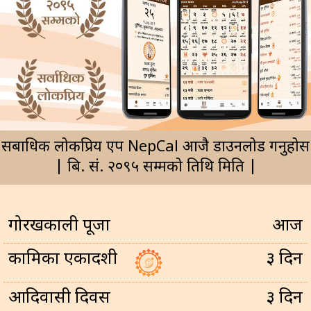
सर्बाधिक लोकप्रिय एप NepCal आजै डाउनलोड गर्नुहोस
| बि. सं. २०९५ सम्मको तिथि मिति |
गोरखकाली पूजा
आज
कामिका एकादशी
३ दिन
आदिवासी दिवस
३ दिन