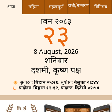
राशी/रुपान्तरण
आज
महिना
महत्वपूर्ण
विनिमय
श्रावन २०८३
२३
8 August, 2026
शनिबार
दशमी, कृष्ण पक्ष
सुर्योदय:
बिहान ०५:२६
, सुर्यास्त:
बेलुका ०६:४४
चन्द्रोदय:
बिहान १२:१२
, चन्द्रास्त:
दिउँसो ०२:५४