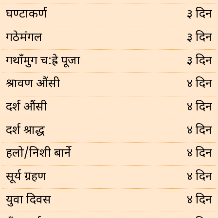
घण्टाकर्ण
३ दिन
गठेमंगल
३ दिन
गथाँमुग च:ह्रे पूजा
३ दिन
श्रावण औंसी
४ दिन
दर्श औंसी
४ दिन
दर्श श्राद्ध
४ दिन
हलो/निशी बार्ने
४ दिन
सूर्य ग्रहण
४ दिन
युवा दिवस
४ दिन