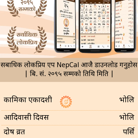
सर्बाधिक लोकप्रिय एप NepCal आजै डाउनलोड गर्नुहोस
| बि. सं. २०९५ सम्मको तिथि मिति |
कामिका एकादशी
भोलि
आदिवासी दिवस
भोलि
प्रदोष व्रत
पर्सि