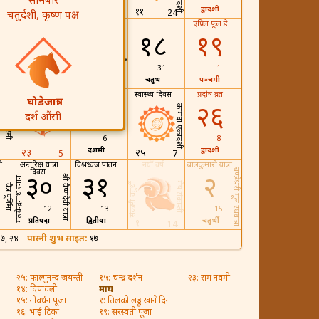
सोमबार
नवमी
दशमी
द्वादशी
११
24
चतुर्दशी, कृष्ण पक्ष
चन्द्र दर्शन
गौरीपूजा
एप्रिल फूल डे
१६
१७
१८
१९
मत्स्य जयन्ती
गणगौर
युगादी
29
30
31
1
प्रतिपदा
तृतिया
चतुर्थी
पञ्चमी
राम नवमी
खेलकुद दिवस
स्वास्थ्य दिवस
प्रदोष व्रत
घोडेजात्रा
२४
२६
कामदा एकादशी
दर्श औंसी
भौमाष्टमी
6
8
दशमी
द्वादशी
२३
२५
5
7
ी
अन्तरिक्ष यात्रा
विश्वध्वज पातन
नयाँ वर्ष
बालकुमारी यात्रा
चण्डेश्वरी मूल रथयात्रा
दिवस
३०
३१
२
श्री वैष्णदेवी यात्रा
मत्स्येन्द्रनाथ स्नान
मेष संक्रान्ती
संकष्टी चतुर्थी
चैत्र पूर्णिमा
12
13
15
प्रतिपदा
द्वितीया
चतुर्थी
१
14
१७, २४
पास्नी शुभ साइत:
१७
२५: फाल्गुनन्द जयन्ती
१५: चन्द्र दर्शन
२३: राम नवमी
१४: दिपावली
माघ
१५: गोवर्धन पूजा
१: तिलको लड्डु खाने दिन
१६: भाई टिका
१९: सरस्वती पूजा