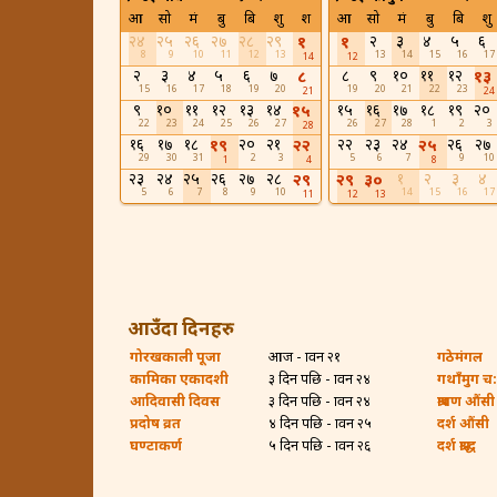
आ
सो
मं
बु
बि
शु
श
आ
सो
मं
बु
बि
शु
२४
२५
२६
२७
२८
२९
२
३
४
५
६
१
१
8
9
10
11
12
13
13
14
15
16
17
14
12
२
३
४
५
६
७
८
९
१०
११
१२
८
१३
15
16
17
18
19
20
19
20
21
22
23
21
24
९
१०
११
१२
१३
१४
१५
१६
१७
१८
१९
२०
१५
22
23
24
25
26
27
26
27
28
1
2
3
28
१६
१७
१८
२०
२१
२२
२३
२४
२६
२७
१९
२२
२५
29
30
31
2
3
5
6
7
9
10
1
4
8
२३
२४
२५
२६
२७
२८
१
२
३
४
२९
२९
३०
5
6
7
8
9
10
14
15
16
17
11
12
13
आउँदा दिनहरु
गोरखकाली पूजा
आज - श्रावन २१
गठेमंगल
कामिका एकादशी
३ दिन पछि - श्रावन २४
गथाँमुग च:ह
आदिवासी दिवस
३ दिन पछि - श्रावन २४
श्रावण औंसी
प्रदोष व्रत
४ दिन पछि - श्रावन २५
दर्श औंसी
घण्टाकर्ण
५ दिन पछि - श्रावन २६
दर्श श्राद्ध