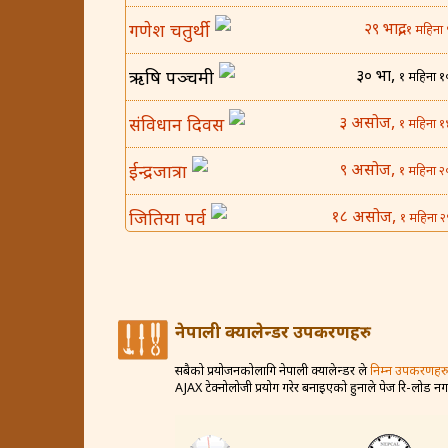
२९ भाद्र,
गणेश चतुर्थी
१ महिना 
३० भाद्र,
ऋषि पञ्चमी
१ महिना १
३ असोज,
संविधान दिवस
१ महिना १
९ असोज,
ईन्द्रजात्रा
१ महिना २
१८ असोज,
जितिया पर्व
१ महिना २
२५ असोज,
घटस्थापना
२ महिना 
४ कार्तिक,
बिजया दशमी
२ महिना १
नेपाली क्यालेन्डर उपकरणहरु
८ कार्तिक,
कोजाग्रत व्रत
२ महिना २
सबैको प्रयोजनकोलागि नेपाली क्यालेन्डर ले
निम्न उपकरणहरु
AJAX टेक्नोलोजी प्रयोग गरेर बनाइएको हुनाले पेज रि-लोड न
१२ कार्तिक,
करवा चौथ
२ महिना २