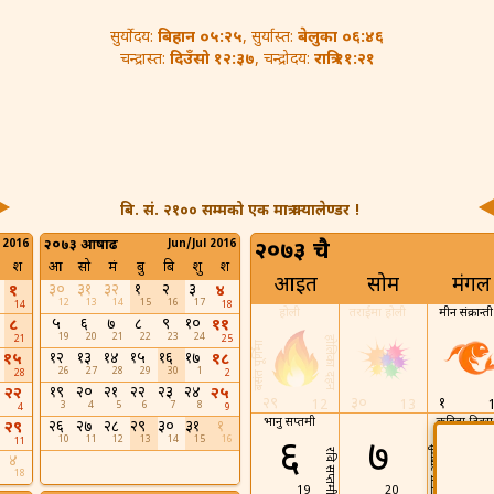
बिहान ०५:२५
बेलुका ०६:४६
सुर्योदय:
, सुर्यास्त:
दिउँसो १२:३७
रात्रि ११:२१
चन्द्रास्त:
, चन्द्रोदय:
बि. सं. २१०० सम्मको एक मात्र क्यालेण्डर !
 2016
२०७३ आषाढ
Jun/Jul 2016
२०७३ चैत्र
श
आ
सो
मं
बु
बि
शु
श
आइत
सोम
मंगल
३०
३१
३२
१
२
३
१
४
12
13
14
15
16
17
14
18
होली
तराईमा होली
मीन संक्रान्ती
५
६
७
८
९
१०
८
११
19
20
21
22
23
24
21
25
होलिका दहन
बसंत पूर्णिमा
१२
१३
१४
१५
१६
१७
१५
१८
26
27
28
29
30
1
28
2
१९
२०
२१
२२
२३
२४
२२
२५
२९
३०
१
12
13
3
4
5
6
7
8
4
9
भानु सप्तमी
कबिता दिव
२६
२७
२८
२९
३०
३१
१
२९
10
11
12
13
14
15
16
६
७
८
11
शीतला अष्टमी
रवि सप्तमी
४
18
19
20
21