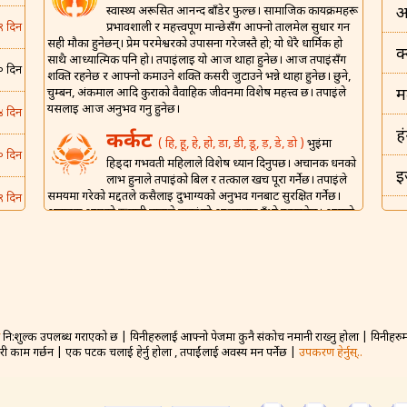
स्वास्थ्य अरूसित आनन्द बाँडेर फुल्छ। सामाजिक कार्यक्रमहरू
अ
प्रभावशाली र महत्त्वपूर्ण मान्छेसँग आफ्नो तालमेल सुधार गर्न
९ दिन
सही मौका हुनेछन्। प्रेम परमेश्वरको उपासना गरेजस्तै हो; यो धेरै धार्मिक हो
क
साथै आध्यात्मिक पनि हो। तपाईंलाई यो आज थाहा हुनेछ। आज तपाईंसँग
० दिन
शक्ति रहनेछ र आफ्नो कमाउने शक्ति कसरी जुटाउने भन्ने थाहा हुनेछ। छुने,
चुम्बन, अंकमाल आदि कुराको वैवाहिक जीवनमा विशेष महत्त्व छ। तपाईंले
म
यसलाई आज अनुभव गर्नु हुनेछ।
४ दिन
ह
कर्कट
( हि, हू, हे, हो, डा, डी, डू, ड़, डे, डो )
भुईंमा
० दिन
हिड्दा गर्भवती महिलाले विशेष ध्यान दिनुपर्छ। अचानक धनको
इ
लाभ हुनाले तपाईंको बिल र तत्काल खर्च पूरा गर्नेछ। तपाईंले
समयमा गरेको मद्दतले कसैलाई दुर्भाग्यको अनुभव गर्नबाट सुरक्षित गर्नेछ।
९ दिन
अचानक आएको रूमानी हावाले तपाईंको आत्मालाई उँभो उठाउनेछ। आफ्नो
इ
घरमा आफ्नो मालिक र वरिष्ठहरूलाई निमन्त्रण गर्ने राम्रो दिन होइन। आज
६ दिन
तपाईंको वैवाहिक जीवनको लागि संगै खाएर शुभ रात्री बिताउने अपेक्षित छ।
भ
शिंह
( म, मा, मी, मू, मे, मो, मौ, मं, ट, टा, टी़, टू, टो )
६ दिन
ड
तपाईंको हंसमुख स्वभावले अरूलाई खुसी राख्नेछ। घरेलू
घरधन्दामा आफ्नी पत्नीलाई उनको कार्यभार कम गर्न सहयोग
० दिन
गर्नुहोस्। यसले साझेदारी र आनन्दको लागि प्रोत्साहन दिनेछ। नयाँ प्रेम जडान
नि:शुल्क उपलब्ध गराएको छ | यिनीहरुलाई आफ्नो पेजमा कुनै संकोच नमानी राख्नु होला | यिनीहरुमा 
बह
गठन गर्ने सम्भावना बलियो हुनेछ तर व्यक्तिगत र गोप्य जानकारी प्रकट
गरी काम गर्छन | एक पटक चलाई हेर्नु होला , तपाईंलाई अवस्य मन पर्नेछ |
उपकरण हेर्नुस्..
नगर्नुहोस्। आज तपाईंले प्राप्त गरेको ज्ञानले साथीहरूसँग सामना गर्न
४ दिन
न
तपाईंलाई सहारा दिन सक्छ। तपाईंको आज आफ्नो जोडीसँग राम्रो कुराकानी
हुनेछ, र एक-अक्काको लागि कति प्रेम गर्नुहुँदो रहेछ भन्ने महसुस हुनेछ।