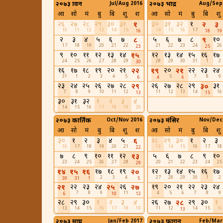
२०७३ श्रावन
Jul/Aug 2016
२०७३ भाद्र
Aug/Sep
आ
सो
मं
बु
बि
शु
श
आ
सो
मं
बु
बि
शु
२६
२७
२८
२९
३०
३१
३०
३१
३२
१
१
२
३
10
11
12
13
14
15
14
15
16
17
16
18
19
२
३
४
५
६
७
५
६
७
८
१०
८
९
17
18
19
20
21
22
21
22
23
24
26
23
25
९
१०
११
१२
१३
१४
१२
१३
१४
१५
१६
१७
१५
24
25
26
27
28
29
28
29
30
31
1
2
30
१६
१७
१८
१९
२०
२१
२०
२२
२३
२४
२२
१९
२१
31
1
2
3
4
5
5
7
8
9
6
4
6
२३
२४
२५
२६
२७
२८
२६
२७
२८
२९
३१
२९
३०
7
8
9
10
11
12
11
12
13
14
16
13
15
३०
३१
३२
१
२
३
४
14
15
16
17
18
19
20
२०७३ कार्तिक
Oct/Nov 2016
२०७३ मंसिर
Nov/Dec
आ
सो
मं
बु
बि
शु
श
आ
सो
मं
बु
बि
शु
३०
१
२
३
४
५
२८
२९
३०
१
२
३
६
16
17
18
19
20
21
13
14
15
16
17
18
22
७
८
९
१०
११
१२
५
६
७
८
९
१०
१३
23
24
25
26
27
28
20
21
22
23
24
25
29
१७
१८
१९
१२
१३
१४
१५
१६
१७
१४
१५
१६
२०
2
3
4
27
28
29
30
1
2
30
31
1
5
२२
२३
२४
२६
१९
२०
२१
२२
२३
२४
२१
२५
२७
7
8
9
11
4
5
6
7
8
9
6
10
12
२८
२९
३०
१
२
३
४
२६
२७
२९
३०
१
२८
13
14
15
16
17
18
19
11
12
14
15
16
13
२०७३ माघ
Jan/Feb 2017
२०७३ फागुन
Feb/Mar