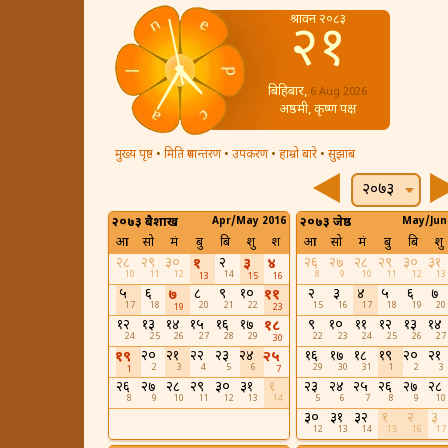
श्रावन २०८३
२१
बिहिबार,
6 Aug 2026
अष्ठमी, कृष्ण पक्ष
मुख्य पृष्ठ
•
मिति रुपान्तरण
•
उपकरण
•
हाम्रो बारे
•
सुझाब
२०७३
२०७३ बैशाख
Apr/May 2016
२०७३ जेष्ठ
May/Jun
आ
सो
मं
बु
बि
शु
श
आ
सो
मं
बु
बि
शु
२८
२९
३०
२
२६
२७
२८
२९
३०
३१
१
३
४
10
11
12
14
8
9
10
11
12
13
13
15
16
५
६
८
९
१०
२
३
४
५
६
७
७
११
17
18
20
21
22
15
16
17
18
19
20
19
23
१२
१३
१४
१५
१६
१७
९
१०
११
१२
१३
१४
१८
24
25
26
27
28
29
22
23
24
25
26
27
30
२०
२१
२२
२३
२४
१६
१७
१८
१९
२०
२१
१९
२५
2
3
4
5
6
29
30
31
1
2
3
1
7
२६
२७
२८
२९
३०
३१
१
२३
२४
२५
२६
२७
२८
8
9
10
11
12
13
14
5
6
7
8
9
10
३०
३१
३२
१
२
३
12
13
14
15
16
17