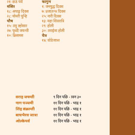
२१: छठ पर्व
फागुन
मंसिर
१: जनयुद्ध दिवस
१८: अपाङ्ग दिवस
७: प्रजातन्त्र दिवस
२८: योमरी पून्हि
२५: नारी दिवस
पौष
१३: महा शिवरात्रि
१५: तमु ल्होसार
२९: होली
२७: पृथ्वी जयन्ती
३०: तराईमा होली
१०: क्रिसमस
चैत्र
१४: घोडेजात्रा
वराह जयन्ती
९ दिन पछि - श्रावन ३०
नाग पञ्चमी
११ दिन पछि - भाद्र १
शिंह संक्रान्ती
११ दिन पछि - भाद्र १
बाघभैरव जात्रा
११ दिन पछि - भाद्र १
ओल्केपर्व
११ दिन पछि - भाद्र १