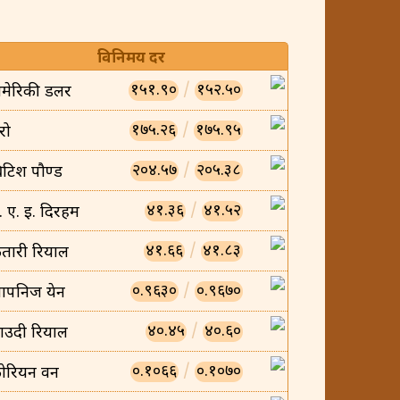
विनिमय दर
१५१.९०
/
१५२.५०
मेरिकी डलर
१७५.२६
/
१७५.९५
रो
२०४.५७
/
२०५.३८
्रिटिश पौण्ड
४१.३६
/
४१.५२
ु. ए. इ. दिरहम
४१.६६
/
४१.८३
तारी रियाल
०.९६३०
/
०.९६७०
ापनिज येन
४०.४५
/
४०.६०
ाउदी रियाल
०.१०६६
/
०.१०७०
ोरियन वन