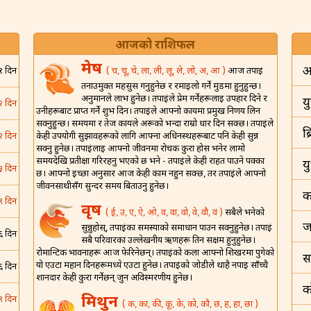
आजको राशिफल
मेष
अ
( च, चू, चे, ला, ली, लू, ले, लो, अ, आ )
आज तपाईं
१ दिन
तनाउमुक्त महसुस गर्नुहुनेछ र रमाइलो गर्ने मुडमा हुनुहुन्छ।
अनुमानले लाभ हुनेछ। तपाईंले प्रेम गर्नेहरूलाई उपहार दिने र
यु
२ दिन
उनीहरूबाट प्राप्त गर्ने शुभ दिन। तपाईंले आफ्नो कार्यमा प्रमुख निर्णय लिन
सक्नुहुन्छ। समयमा र तेज कार्यले अरूको भन्दा राम्रो धार दिन सक्छ। तपाईंले
ब
केही उपयोगी सुझावहरूको लागि आफ्ना अधिनस्थहरूबाट पनि केही सुन्न
२ दिन
सक्नु हुनेछ। तपाईंलाई आफ्नो जीवनमा रोचक कुरा होस भनेर लामो
समयदेखि प्रतीक्षा गरिरहनु भएको छ भने - तपाईंले केही राहत पाउने पक्का
य
३ दिन
छ। आफ्नो इच्छा अनुसार आज केही काम नहुन सक्छ, तर तपाईंले आफ्नो
जीवनसाथीसँग सुन्दर समय बिताउनु हुनेछ।
क
९ दिन
वृष
( ई, उ, ए, ऐ, ओ, व, वा, वो, वे, वौ, वं )
सबैले भनेको
ज
सुन्नुहोस्, तपाईंका समस्याको समाधान पाउन सक्नुहुनेछ। तपाईं
६ दिन
सबै परिवारका उल्लेखनीय ऋणहरू तिर्न सक्षम हुनुहुनेछ।
रोमान्टिक भावनाहरू आज फेरिनेछन्। तपाईंको कला आफ्नो शिखरमा पुगेको
स
यो एउटा महान दिनहरूमध्ये एउटा हुनेछ। तपाईंको जोडीले थाहै नपाई साँच्चै
६ दिन
शानदार केही कुरा गर्नेछन् जुन अविस्मरणीय हुनेछ।
क
मिथुन
९ दिन
( क, का, की, कू, के, को, कौ, छ, ह, हा, छा )