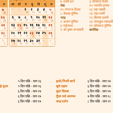
७: प्रदोष व्रत
३: संविधान दिवस
श
आ
सो
मं
बु
बि
शु
श
जेष्ठ
१५: नवरात्रि प्रारम्भ
२९
३०
१
२
३
४
७
५
१५: गणतन्त्र दिवस
२३: महा अष्ठमी
12
13
14
15
16
17
18
18
८: वैशाख पूर्णिमा
२४: महा नवमी
६
७
८
९
१०
११
१४
१२
भाद्र
२५: बिजया दशमी
19
20
21
22
23
24
25
25
२: श्रावण पूर्णिमा
२६: पापांकुश एकादशी
१३
१५
१६
१७
१८
२१
१४
१९
३: गाईजात्रा
२९: कोजाग्रत पूर्णिमा
26
28
29
30
31
4
27
1
९: श्री कृष्ण जन्माष्ठमी
कार्तिक
२०
२१
२२
२४
२५
२८
२३
२६
2
3
4
6
7
11
5
8
५
२७
२८
२९
३०
३१
१
२
18
9
10
11
12
13
14
15
५ दिन पछि - श्रावन २६
हलो/निशी बार्ने
६ दिन पछि - श्रावन २७
्रे पूजा
५ दिन पछि - श्रावन २६
सूर्य ग्रहण
६ दिन पछि - श्रावन २७
६ दिन पछि - श्रावन २७
युवा दिवस
६ दिन पछि - श्रावन २७
६ दिन पछि - श्रावन २७
गुँला पर्व आरम्भ
७ दिन पछि - श्रावन २८
६ दिन पछि - श्रावन २७
चन्द्र दर्शन
८ दिन पछि - श्रावन २९