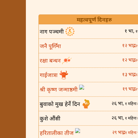
महत्वपूर्ण दिनहरु
१ भाद्र,
नाग पञ्चमी
१
१२ भाद्र,
जनै पूर्णिमा
२
१२ भाद्र,
रक्षा बन्धन
२
१३ भाद्र,
गाईजात्रा
२
१९ भाद्र,
श्री कृष्ण जन्माष्ठमी
२
२६ भाद्र,
बुवाको मुख हेर्ने दिन
१ महिना 
२६ भाद्र,
कुशे औंसी
१ महिना 
२९ भाद्र,
हरितालीका तीज
१ महिना 