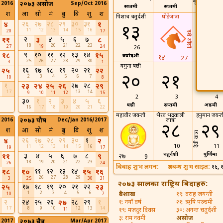
 2016
२०७३ असोज
Sep/Oct 2016
सप्तमी
सप्तमी
अष्ठमी
श
आ
सो
मं
बु
बि
शु
श
पिशाच चतुर्दशी
घोडेजात्रा
चैत्र नवरात्रि
२६
२७
२८
२९
३०
३१
४
१
१३
१५
11
12
13
14
15
16
20
17
दर्श औंसी
२
४
५
६
७
११
३
८
18
20
21
22
23
27
19
24
26
28
९
१०
११
१२
१३
१४
१८
१५
त्रयोदशी
औंशी
१४
27
25
26
27
28
29
30
3
1
यमुना षष्ठी
चैते दशैं
१६
१७
१८
१९
२०
२१
२५
२२
२०
२१
२२
2
3
4
5
6
7
10
8
१
२७
२८
२३
२४
२५
२६
२९
17
13
14
9
10
11
12
15
2
3
4
३०
१
२
३
४
५
६
षष्ठी
सप्तमी
अष्ठमी
16
17
18
19
20
21
22
महावीर जयन्ती
भैरव भद्रकाली
हनुमान जयन्त
 2016
२०७३ पौष
Dec/Jan 2016/2017
जात्रा
२८
२९
श
आ
सो
मं
बु
बि
शु
श
देवी यात्रा
२६
२७
२८
२९
३०
१
४
२
10
11
11
12
13
14
15
16
19
17
चतुर्दशी
पूर्णिमा
३
४
५
६
७
८
२७
११
९
9
18
19
20
21
22
23
26
24
बिबाह शुभ लगन:
-
ब्रतबन्ध शुभ साइत:
१६, 
११
१२
१३
१४
१८
१०
१५
१६
26
27
28
29
3
25
30
31
२०७३ सालका राष्ट्रिय बिदाहरु:
१७
१८
१९
२०
२१
२२
२५
२३
1
2
3
4
5
6
बैशाख
१९: वराह जयन्ती
10
7
२
२४
२५
२६
२८
२९
१
२७
१: नयाँ वर्ष
२१: ऋषि पञ्चमी
17
8
9
10
12
13
14
11
१९: मजदुर दिवस
३०: अनन्त चतुर्दशी
३: राम नवमी
असोज
 2017
२०७३ चैत्र
Mar/Apr 2017