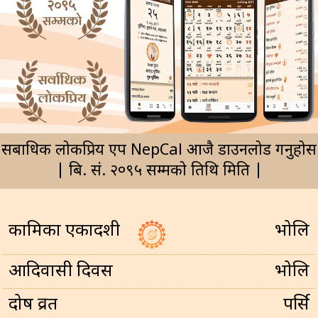
सर्बाधिक लोकप्रिय एप NepCal आजै डाउनलोड गर्नुहोस
| बि. सं. २०९५ सम्मको तिथि मिति |
कामिका एकादशी
भोलि
आदिवासी दिवस
भोलि
प्रदोष व्रत
पर्सि