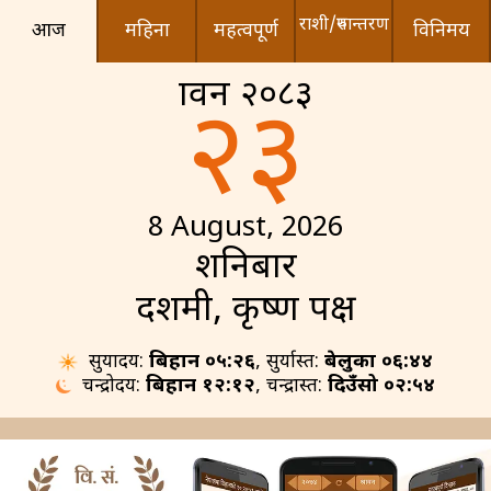
राशी/रुपान्तरण
आज
महिना
महत्वपूर्ण
विनिमय
श्रावन २०८३
२३
8 August, 2026
शनिबार
दशमी, कृष्ण पक्ष
सुर्योदय:
बिहान ०५:२६
, सुर्यास्त:
बेलुका ०६:४४
चन्द्रोदय:
बिहान १२:१२
, चन्द्रास्त:
दिउँसो ०२:५४