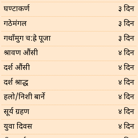
घण्टाकर्ण
३ दिन
गठेमंगल
३ दिन
गथाँमुग च:ह्रे पूजा
३ दिन
श्रावण औंसी
४ दिन
दर्श औंसी
४ दिन
दर्श श्राद्ध
४ दिन
हलो/निशी बार्ने
४ दिन
सूर्य ग्रहण
४ दिन
युवा दिवस
४ दिन