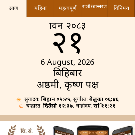
राशी/रुपान्तरण
आज
महिना
महत्वपूर्ण
विनिमय
श्रावन २०८३
२१
6 August, 2026
बिहिबार
अष्ठमी, कृष्ण पक्ष
सुर्योदय:
बिहान ०५:२५
, सुर्यास्त:
बेलुका ०६:४६
चन्द्रास्त:
दिउँसो १२:३७
, चन्द्रोदय:
रात्रि ११:२१