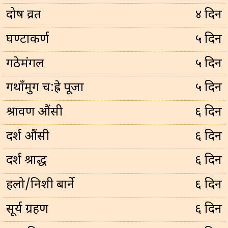
प्रदोष व्रत
४ दिन
घण्टाकर्ण
५ दिन
गठेमंगल
५ दिन
गथाँमुग च:ह्रे पूजा
५ दिन
श्रावण औंसी
६ दिन
दर्श औंसी
६ दिन
दर्श श्राद्ध
६ दिन
हलो/निशी बार्ने
६ दिन
सूर्य ग्रहण
६ दिन