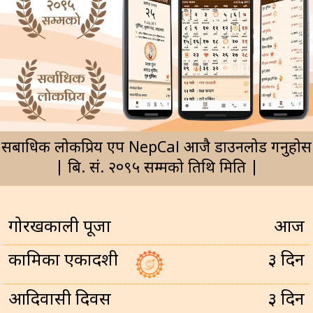
सर्बाधिक लोकप्रिय एप NepCal आजै डाउनलोड गर्नुहोस
| बि. सं. २०९५ सम्मको तिथि मिति |
गोरखकाली पूजा
आज
कामिका एकादशी
३ दिन
आदिवासी दिवस
३ दिन