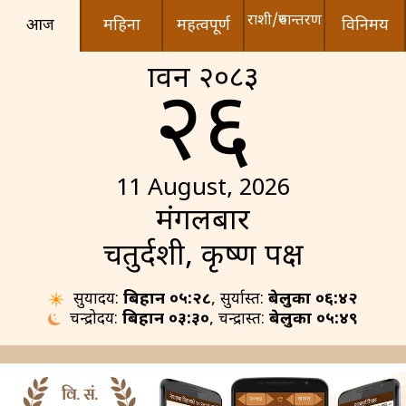
राशी/रुपान्तरण
आज
महिना
महत्वपूर्ण
विनिमय
श्रावन २०८३
२६
11 August, 2026
मंगलबार
चतुर्दशी, कृष्ण पक्ष
सुर्योदय:
बिहान ०५:२८
, सुर्यास्त:
बेलुका ०६:४२
चन्द्रोदय:
बिहान ०३:३०
, चन्द्रास्त:
बेलुका ०५:४९