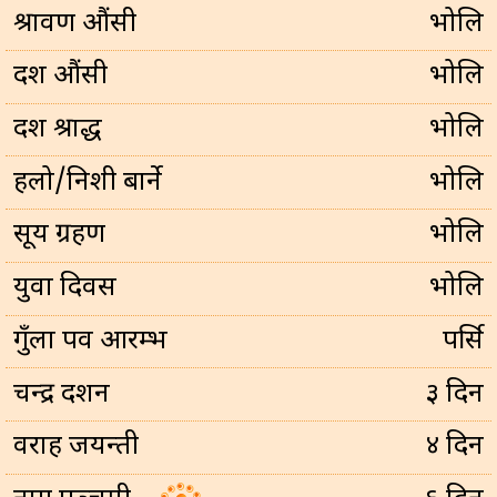
श्रावण औंसी
भोलि
दर्श औंसी
भोलि
दर्श श्राद्ध
भोलि
हलो/निशी बार्ने
भोलि
सूर्य ग्रहण
भोलि
युवा दिवस
भोलि
गुँला पर्व आरम्भ
पर्सि
चन्द्र दर्शन
३ दिन
वराह जयन्ती
४ दिन