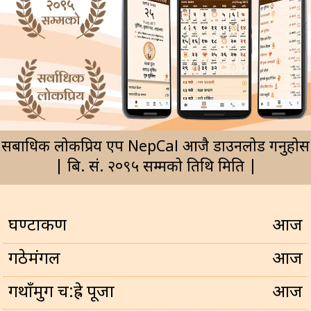
सर्बाधिक लोकप्रिय एप NepCal आजै डाउनलोड गर्नुहोस
| बि. सं. २०९५ सम्मको तिथि मिति |
घण्टाकर्ण
आज
गठेमंगल
आज
गथाँमुग च:ह्रे पूजा
आज