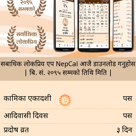
सर्बाधिक लोकप्रिय एप NepCal आजै डाउनलोड गर्नुहोस
| बि. सं. २०९५ सम्मको तिथि मिति |
कामिका एकादशी
पर्सि
आदिवासी दिवस
पर्सि
प्रदोष व्रत
३ दिन