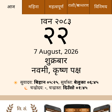
राशी/रुपान्तरण
आज
महिना
महत्वपूर्ण
विनिमय
श्रावन २०८३
२२
7 August, 2026
शुक्रबार
नवमी, कृष्ण पक्ष
सुर्योदय:
बिहान ०५:२५
, सुर्यास्त:
बेलुका ०६:४५
चन्द्रोदय:
-
, चन्द्रास्त:
दिउँसो ०१:४५