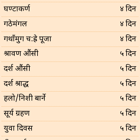
घण्टाकर्ण
४ दिन
गठेमंगल
४ दिन
गथाँमुग च:ह्रे पूजा
४ दिन
श्रावण औंसी
५ दिन
दर्श औंसी
५ दिन
दर्श श्राद्ध
५ दिन
हलो/निशी बार्ने
५ दिन
सूर्य ग्रहण
५ दिन
युवा दिवस
५ दिन