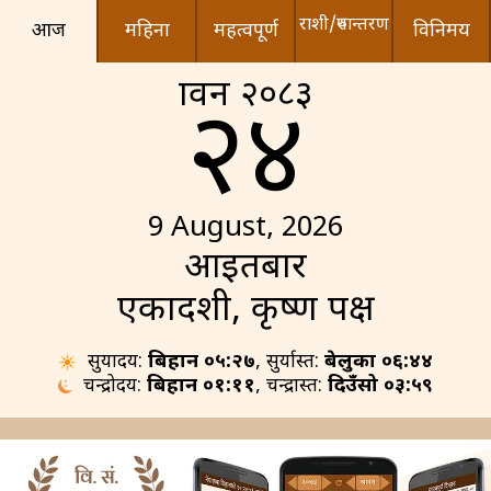
राशी/रुपान्तरण
आज
महिना
महत्वपूर्ण
विनिमय
श्रावन २०८३
२४
9 August, 2026
आइतबार
एकादशी, कृष्ण पक्ष
सुर्योदय:
बिहान ०५:२७
, सुर्यास्त:
बेलुका ०६:४४
चन्द्रोदय:
बिहान ०१:११
, चन्द्रास्त:
दिउँसो ०३:५९