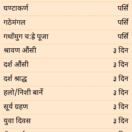
घण्टाकर्ण
पर्सि
गठेमंगल
पर्सि
गथाँमुग च:ह्रे पूजा
पर्सि
श्रावण औंसी
३ दिन
दर्श औंसी
३ दिन
दर्श श्राद्ध
३ दिन
हलो/निशी बार्ने
३ दिन
सूर्य ग्रहण
३ दिन
युवा दिवस
३ दिन